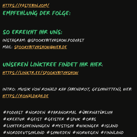
HTTPS://PASTEBIN.COM/
EMPFEHLUNG DER FOLGE:
SO ERREICHT IHR UNS:
INSTAGRAM: @SPOOKYBITCHSHOW.PODCAST
MAIL:
SPOOKYBITCHSHOW@WEB.DE
UNSEREN LINKTREE FINDET IHR HIER
:
HTTPS://LINKTR.EE/SPOOKYBITCHSHOW
INTRO:
MUSIK VON RONALD KAH
(ABENDROT, GESCHNITTEN)
,
WEB:
HTTPS://RONALDKAH.DE
#PODCAST #NORDEN #PARANORMAL #ÜBERNATÜRLICH
#KREATUR #GEIST #GEISTER #SPUK #ORBS
#LICHTERSCHEINUNGEN #MYSTISCH #WIKINGER #ISLAND
#NORDDEUTSCHLAND #SCHWEDEN #NORWEGEN #FINNLAND