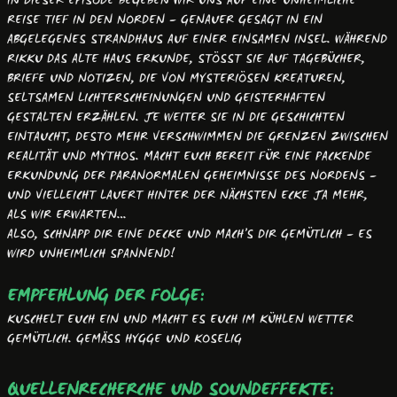
IN DIESER EPISODE BEGEBEN WIR UNS AUF EINE UNHEIMLICHE
REISE TIEF IN DEN NORDEN – GENAUER GESAGT IN EIN
ABGELEGENES STRANDHAUS AUF EINER EINSAMEN INSEL. WÄHREND
RIKKU DAS ALTE HAUS ERKUNDE, STÖSST SIE AUF TAGEBÜCHER, B
RIEFE UND NOTIZEN, DIE VON MYSTERIÖSEN KREATUREN, S
ELTSAMEN LICHTERSCHEINUNGEN UND GEISTERHAFTEN G
ESTALTEN ERZÄHLEN. JE WEITER SIE IN DIE GESCHICHTEN E
INTAUCHT, DESTO MEHR VERSCHWIMMEN DIE GRENZEN ZWISCHEN R
EALITÄT UND MYTHOS. MACHT EUCH BEREIT FÜR EINE PACKENDE E
RKUNDUNG DER PARANORMALEN GEHEIMNISSE DES NORDENS – U
ND VIELLEICHT LAUERT HINTER DER NÄCHSTEN ECKE JA MEHR, A
LS WIR ERWARTEN…
ALSO, SCHNAPP DIR EINE DECKE UND MACH’S DIR GEMÜTLICH – ES
WIRD UNHEIMLICH SPANNEND!
EMPFEHLUNG DER FOLGE:
KUSCHELT EUCH EIN UND MACHT ES EUCH IM KÜHLEN WETTER
GEMÜTLICH. GEMÄSS HYGGE UND KOSELIG
QUELLENRECHERCHE UND SOUNDEFFEKTE: