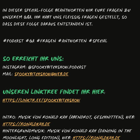
IN DIESER SPECIAL-FOLGE BEANTWORTEN WIR EURE FRAGEN ZU
UNSEREM Q&A. IHR HABT UNS FLEISSIG FRAGEN GESTELLT, SO D
ASS DIESE FOLGE DARAUS ENTSTANDEN IST.
#PODCAST #QA #FRAGEN #ANTWORTEN #SPECIAL
SO ERREICHT IHR UNS:
INSTAGRAM: @SPOOKYBITCHSHOW.PODCAST
MAIL:
SPOOKYBITCHSHOW@WEB.DE
UNSEREN LINKTREE FINDET IHR HIER
:
HTTPS://LINKTR.EE/SPOOKYBITCHSHOW
INTRO:
MUSIK VON RONALD KAH
(ABENDROT, GESCHNITTEN)
,
WEB:
HTTPS://RONALDKAH.DE
HINTERGRUNDMUSIK:
MUSIK VON RONALD KAH
(DANCING IN THE
MOONLIGHT, LONG EDITION)
,
WEB:
HTTPS://RONALDKAH.DE